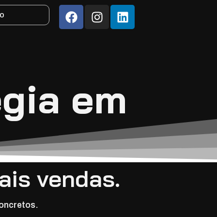
to
égia em
ais vendas.
concretos.